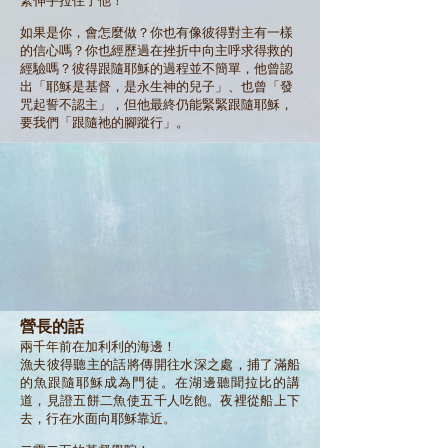
緊伸手拉住了他！
如果是你，會怎麼做？你也有像彼得對主有一樣
的信心嗎？你也經歷過在挫折中向主呼求得救的
經驗嗎？彼得跟隨耶穌的過程並不簡單，他曾認
出「耶穌是基督，是永生神的兒子」、也曾「發
咒起誓不認主」，但他最終仍能緊緊跟隨耶穌，
要我們「跟隨祂的腳蹤行」。
營長的話
兩千年前在加利利的海邊！
漁夫彼得聽主的話將傳開往水深之處，捕了滿船
的魚跟隨耶穌成為門徒。在湖邊聽聞拉比的講
道，見證五餅二魚使五千人吃飽。夜裡從船上下
去，行在水面向耶穌靠近。