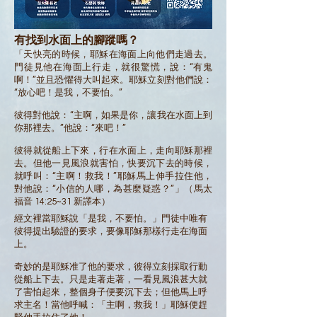
有找到水面上的腳蹤嗎？
「天快亮的時候，耶穌在海面上向他們走過去。
門徒見他在海面上行走，就很驚慌，說：“有鬼
啊！”並且恐懼得大叫起來。耶穌立刻對他們說：
“放心吧！是我，不要怕。”
彼得對他說：“主啊，如果是你，讓我在水面上到
你那裡去。”他說：“來吧！”
彼得就從船上下來，行在水面上，走向耶穌那裡
去。但他一見風浪就害怕，快要沉下去的時候，
就呼叫：“主啊！救我！”耶穌馬上伸手拉住他，
對他說：“小信的人哪，為甚麼疑惑？”」（馬太
福音 14:25~31 新譯本）​​​​
經文裡當耶穌說「是我，不要怕。」門徒中唯有
彼得提出驗證的要求，要像耶穌那樣行走在海面
上。
奇妙的是耶穌准了他的要求，彼得立刻採取行動
從船上下去。只是走著走著，一看見風浪甚大就
了害怕起來，整個身子便要沉下去；但他馬上呼
求主名！當他呼喊：「主啊，救我！」耶穌便趕