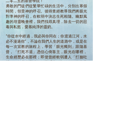
二零二五的基督學院！
勇敢的門徒們從繁華忙碌的生活中，分別出寒假
時間，領受神的呼召。彼得查經教導我們將眼光
對準神的呼召，在軟弱中決志生死相隨。幽默風
趣的培靈晚會裡，我們找尋真理，除去一切的惡
毒與私慾，愛慕純淨的靈奶。
“你從水中經過，我必與你同在；你渡過江河，水
必不漫過你”，不論在我們人生的道路中，或是在
每一次宣教的旅程上，學習「眼光獨到」跟隨基
督，「打死不退」憑信心倚靠主，眼光在哪裡，
生命經歷必在那裡；即使曾經軟弱遭人「打臉吐
槽」，但我必與彼得一樣「生死相隨」，為主背
負「終身背負重擔」，必能得那永不衰殘的「榮
耀冠冕」。
求神的靈幫助我們，千萬不能中了撒旦的詭計，
讓「壞人在外面演戲，好人在家裡生氣」，從今
以後存憐憫的心，只看到「通往永生窄門的人，
以及尚未認識耶穌的人」，回應主耶穌的大使
命，跟隨主的腳蹤行。